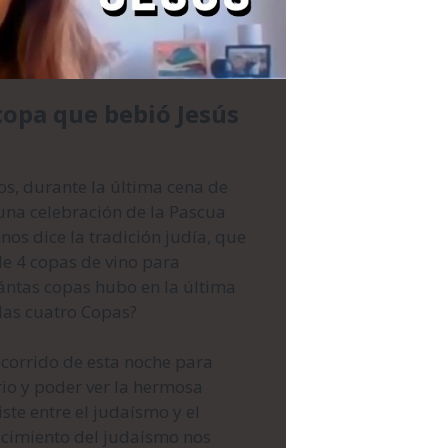
copa que bebió Jesús
os, durante la última cena de
 una celebración de la Pascua
 nos dice la tradición judía, que
de 4 copas de vino para
ántas copas hubo en la última
las cuatro Copas?
ecorrido de esta noche para
io y poder ver la hermosa
te entre el judaísmo y el
ocimiento del judaísmo nos