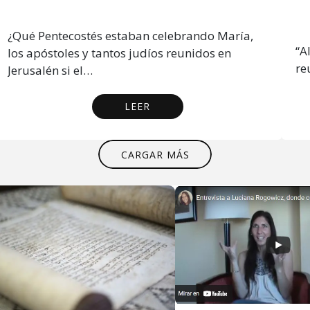
¿Qué Pentecostés estaban celebrando María,
“A
los apóstoles y tantos judíos reunidos en
re
Jerusalén si el…
LEER
CARGAR MÁS