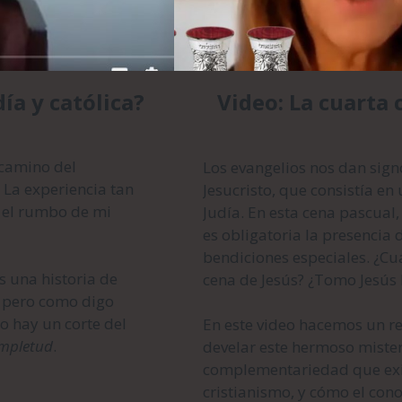
ía y católica?
Video: La cuarta 
 camino del
Los evangelios nos dan sign
. La experiencia tan
Jesucristo, que consistía en
ó el rumbo de mi
Judía. En esta cena pascual,
es obligatoria la presencia 
bendiciones especiales. ¿Cu
s una historia de
cena de Jesús? ¿Tomo Jesús 
, pero como digo
o hay un corte del
En este video hacemos un r
mpletud
.
develar este hermoso mister
complementariedad que exis
cristianismo, y cómo el con