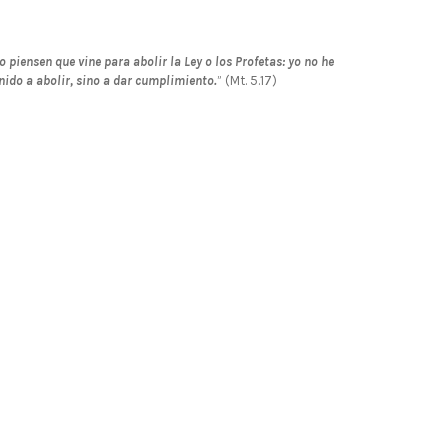
o piensen que vine para abolir la Ley o los Profetas: yo no he
nido a abolir, sino a dar cumplimiento.
” (Mt. 5.17)