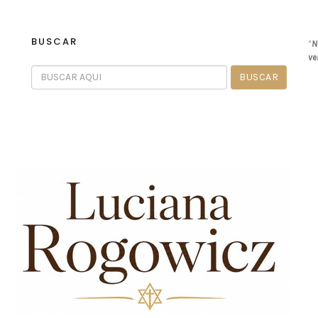
BUSCAR
“
N
ve