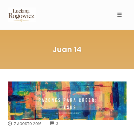
Toggl
Juan 14
COMMENTS
7 AGOSTO 2016
3