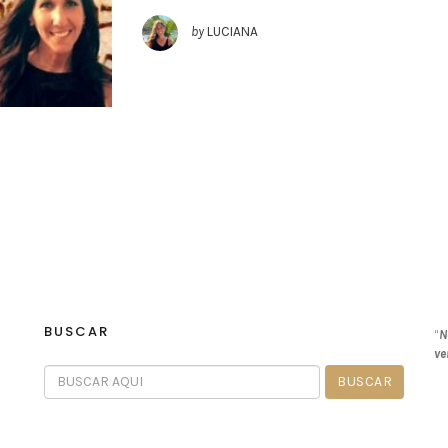
by
LUCIANA
BUSCAR
“
N
ve