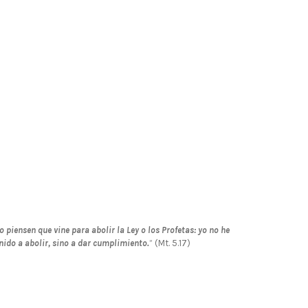
o piensen que vine para abolir la Ley o los Profetas: yo no he
nido a abolir, sino a dar cumplimiento.
” (Mt. 5.17)