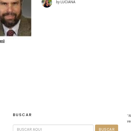
by
LUCIANA
BUSCAR
“
N
ve