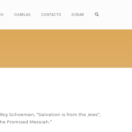
OPEN SEARCH FO
OS
CHARLAS
CONTACTO
DONAR
 Roy Schoeman, "Salvation is from the Jews",
The Promised Messiah."