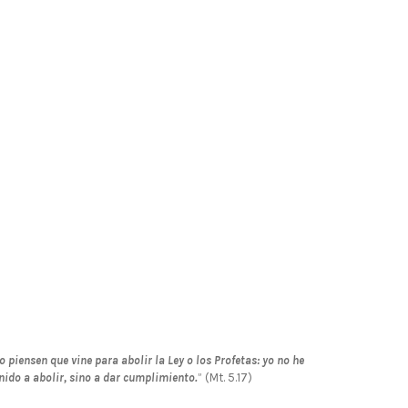
o piensen que vine para abolir la Ley o los Profetas: yo no he
nido a abolir, sino a dar cumplimiento.
” (Mt. 5.17)