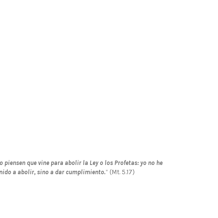
o piensen que vine para abolir la Ley o los Profetas: yo no he
nido a abolir, sino a dar cumplimiento.
” (Mt. 5.17)