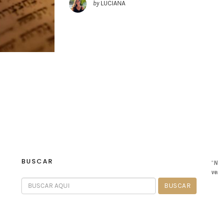
by
LUCIANA
BUSCAR
“
N
ve