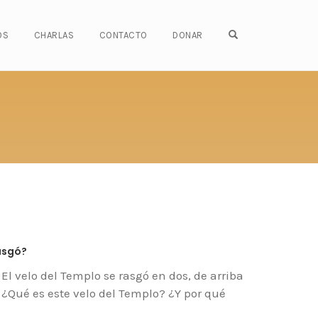
OPEN SEARCH FO
OS
CHARLAS
CONTACTO
DONAR
rasgó?
El velo del Templo se rasgó en dos, de arriba
5) ¿Qué es este velo del Templo? ¿Y por qué