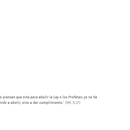
o piensen que vine para abolir la Ley o los Profetas: yo no he
nido a abolir, sino a dar cumplimiento.
” (Mt. 5.17)