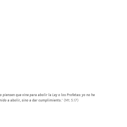
o piensen que vine para abolir la Ley o los Profetas: yo no he
nido a abolir, sino a dar cumplimiento.
” (Mt. 5.17)