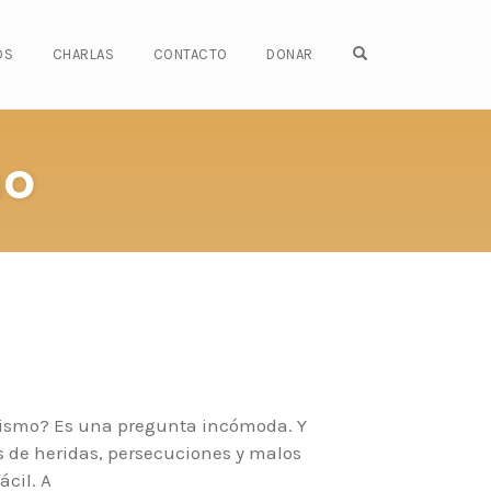
OPEN SEARCH FO
OS
CHARLAS
CONTACTO
DONAR
no
icismo? Es una pregunta incómoda. Y
s de heridas, persecuciones y malos
ácil. A