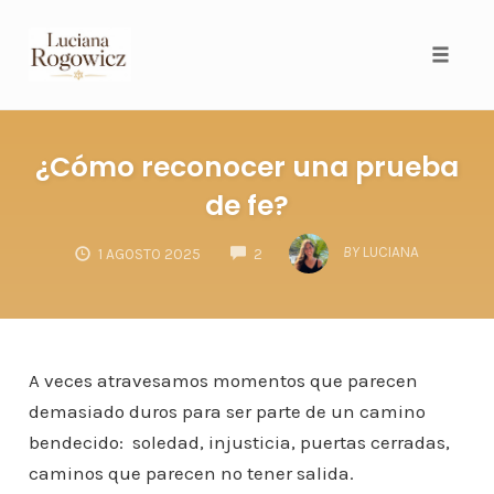
Toggl
¿Cómo reconocer una prueba
de fe?
COMMENTS
BY
LUCIANA
1 AGOSTO 2025
2
A veces atravesamos momentos que parecen
demasiado duros para ser parte de un camino
bendecido: soledad, injusticia, puertas cerradas,
caminos que parecen no tener salida.