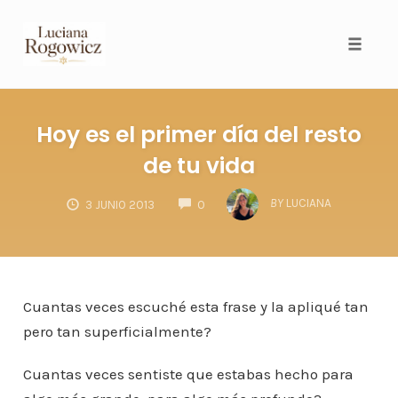
Toggl
Hoy es el primer día del resto
de tu vida
COMMENTS
BY
LUCIANA
3 JUNIO 2013
0
Cuantas veces escuché esta frase y la apliqué tan
pero tan superficialmente?
Cuantas veces sentiste que estabas hecho para