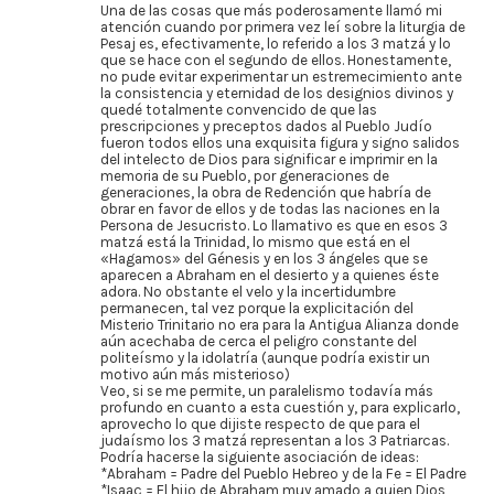
Una de las cosas que más poderosamente llamó mi
atención cuando por primera vez leí sobre la liturgia de
Pesaj es, efectivamente, lo referido a los 3 matzá y lo
que se hace con el segundo de ellos. Honestamente,
no pude evitar experimentar un estremecimiento ante
la consistencia y eternidad de los designios divinos y
quedé totalmente convencido de que las
prescripciones y preceptos dados al Pueblo Judío
fueron todos ellos una exquisita figura y signo salidos
del intelecto de Dios para significar e imprimir en la
memoria de su Pueblo, por generaciones de
generaciones, la obra de Redención que habría de
obrar en favor de ellos y de todas las naciones en la
Persona de Jesucristo. Lo llamativo es que en esos 3
matzá está la Trinidad, lo mismo que está en el
«Hagamos» del Génesis y en los 3 ángeles que se
aparecen a Abraham en el desierto y a quienes éste
adora. No obstante el velo y la incertidumbre
permanecen, tal vez porque la explicitación del
Misterio Trinitario no era para la Antigua Alianza donde
aún acechaba de cerca el peligro constante del
politeísmo y la idolatría (aunque podría existir un
motivo aún más misterioso)
Veo, si se me permite, un paralelismo todavía más
profundo en cuanto a esta cuestión y, para explicarlo,
aprovecho lo que dijiste respecto de que para el
judaísmo los 3 matzá representan a los 3 Patriarcas.
Podría hacerse la siguiente asociación de ideas:
*Abraham = Padre del Pueblo Hebreo y de la Fe = El Padre
*Isaac = El hijo de Abraham muy amado a quien Dios