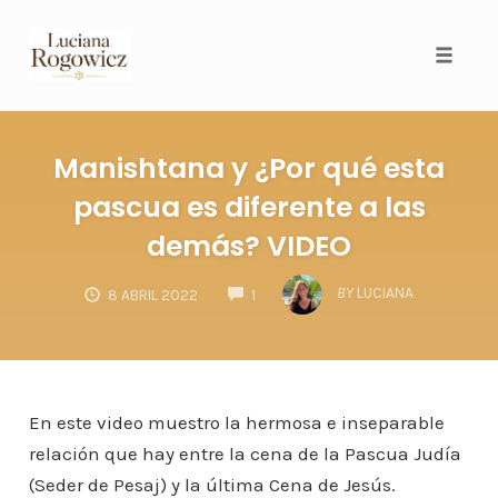
Toggl
Manishtana y ¿Por qué esta
pascua es diferente a las
demás? VIDEO
COMMENTS
BY
LUCIANA
8 ABRIL 2022
1
En este video muestro la hermosa e inseparable
relación que hay entre la cena de la Pascua Judía
(Seder de Pesaj) y la última Cena de Jesús.