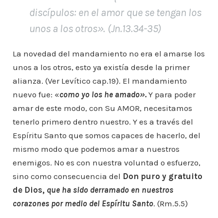
discípulos: en el amor que se tengan los
unos a los otros
». (Jn.13.34-35)
La novedad del mandamiento no era el amarse los
unos a los otros, esto ya existía desde la primer
alianza. (Ver Levítico cap.19). El mandamiento
nuevo fue: «
como yo los he amado».
Y para poder
amar de este modo, con Su AMOR, necesitamos
tenerlo primero dentro nuestro. Y es a través del
Espíritu Santo que somos capaces de hacerlo, del
mismo modo que podemos amar a nuestros
enemigos. No es con nuestra voluntad o esfuerzo,
sino como consecuencia del
Don puro y gratuito
de Dios,
que ha sido derramado en nuestros
corazones por medio del Espíritu Santo
. (Rm.5.5)