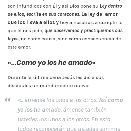
son infundidos con Él y así Dios pone su
Ley dentro
de ellos, escrita en sus corazones.
L
a ley del amor
que los lleva a ellos y
hoy a nosotros, a cumplir lo
que él nos pide,
que observemos y practiquemos sus
leyes,
no como causa, sino
c
omo consecuencia de
este amor.
«…
Como yo los he amado
«
Durante la última cena Jesús les dio a sus
discípulos un mandamiento nuevo:
«.
..ámense los unos a los otros. Así
como
yo los he amado
, ámense también
ustedes los unos a los otros. En esto
todos reconocerán que ustedes son mis