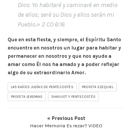
Dios: Yo habitaré y caminaré en medio
de ellos; seré su Dios y ellos serán mi
Pueblo.
» 2 CO 6:16
Que en esta fiesta, y siempre, el Espíritu Santo
encuentre en nosotros un lugar para habitar y
permanecer en nosotros y que nos ayude a
amar como Él nos ha amado y a poder reflejar
algo de su extraordinario Amor.
LAS RAÍCES JUDÍAS DE PENTECOSTÉS
PROFETA EZEQUIEL
PROFETA JEREMIAS
SHAVUOT Y PENTECOSTÉS
« Previous Post
Hacer Memoria Es rezar? VIDEO