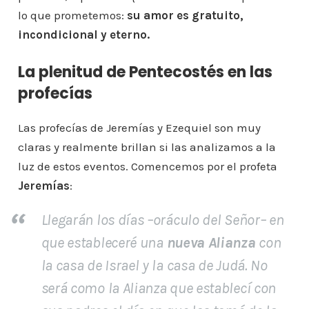
lo que prometemos:
su amor es gratuito,
incondicional y eterno.
La plenitud de Pentecostés en las
profecías
Las profecías de Jeremías y Ezequiel son muy
claras y realmente brillan si las analizamos a la
luz de estos eventos. Comencemos por el profeta
Jeremías
:
Llegarán los días –oráculo del Señor– en
que estableceré una
nueva Alianza
con
la casa de Israel y la casa de Judá. No
será como la Alianza que establecí con