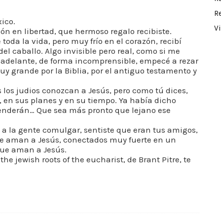
R
ico.
V
gión en libertad, que hermoso regalo recibiste.
toda la vida, pero muy frío en el corazón, recibí
el caballo. Algo invisible pero real, como si me
 adelante, de forma incomprensible, empecé a rezar
 grande por la Biblia, por el antiguo testamento y
los judios conozcan a Jesús, pero como tú dices,
o, en sus planes y en su tiempo. Ya había dicho
enderán… Que sea más pronto que lejano ese
 a la gente comulgar, sentiste que eran tus amigos,
que aman a Jesús, conectados muy fuerte en un
que aman a Jesús.
he jewish roots of the eucharist, de Brant Pitre, te