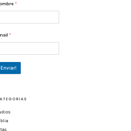
ombre
*
mail
*
Enviar!
ATEGORIAS
udios
blia
itas