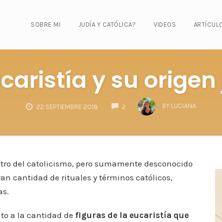
SOBRE MI
JUDÍA Y CATÓLICA?
VIDEOS
ARTÍCUL
caristía y su origen
COMMENTS
BY
LUCIANA
22 SEPTIEMBRE 2018
2
tro del catolicismo, pero sumamente desconocido
n cantidad de rituales y términos católicos,
as.
nto a la cantidad de
figuras de la eucaristía que