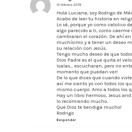
15 febrero 2019
Hola Luciana, soy Rodrigo de Méx
Acabo de leer tu historia en reli
Lo sé, porque yo como catolico de 
algo parecido a ti, como caerme d
cambiaran el corazón. De ahí en
muchísimo y a tener un deseo muy
su relación con Jesús.
Tengo mucho deseo de que todos 
Dios Padre es el que quita el vel
Isaías… escucharan, pero no ent
momento que puedan ver!
De lo que dices que cuando viste
así me siento yo con todos los 
mismo cuerpo. Amo a todos los 
Hay un libro hermoso, Jesus and t
lo recomiendo mucho.
Que Dios te bendiga mucho!
Rodrigo
Responder