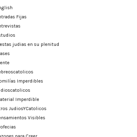
nglish
ntradas Fijas
ntrevistas
studios
iestas judias en su plenitud
rases
rente
ebreoscatolicos
omilías Imperdibles
udioscatolicos
aterial Imperdible
tros JudiosYCatolicos
ensamientos Visibles
rofecias
azones para Creer