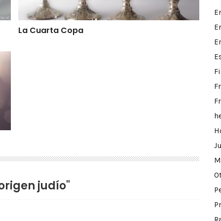
E
E
La Cuarta Copa
E
E
F
F
F
h
H
J
M
O
 origen judío"
P
P
R