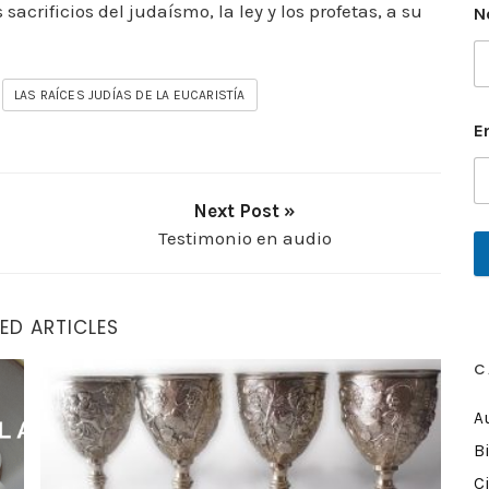
acrificios del judaísmo, la ley y los profetas, a su
N
LAS RAÍCES JUDÍAS DE LA EUCARISTÍA
E
Next Post »
Testimonio en audio
ED ARTICLES
C
La Cuarta Copa
A
Bi
C