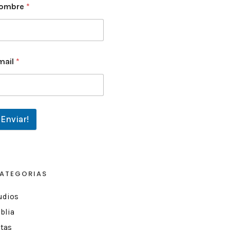
ombre
*
mail
*
Enviar!
ATEGORIAS
udios
blia
itas