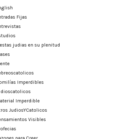
nglish
ntradas Fijas
ntrevistas
studios
iestas judias en su plenitud
rases
rente
ebreoscatolicos
omilías Imperdibles
udioscatolicos
aterial Imperdible
tros JudiosYCatolicos
ensamientos Visibles
rofecias
azones para Creer