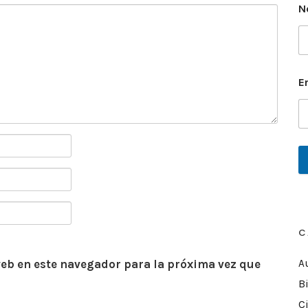
N
E
C
A
eb en este navegador para la próxima vez que
Bi
C