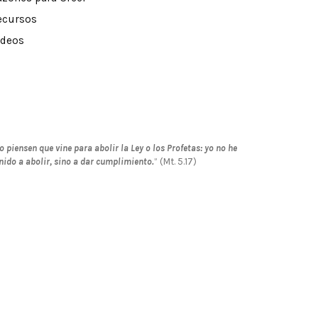
ecursos
ideos
o piensen que vine para abolir la Ley o los Profetas: yo no he
nido a abolir, sino a dar cumplimiento.
” (Mt. 5.17)