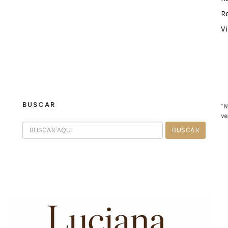
R
V
BUSCAR
“
N
ve