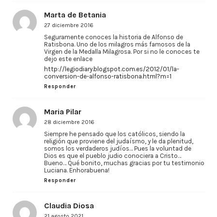
Marta de Betania
27 diciembre 2016
Seguramente conoces la historia de Alfonso de
Ratisbona. Uno de los milagros más famosos de la
Virgen de la Medalla Milagrosa. Por si no le conoces te
dejo este enlace
http://legiodiary.blogspot.com.es/2012/01/la-
conversion-de-alfonso-ratisbona.html?m=1
Responder
Maria Pilar
28 diciembre 2016
Siempre he pensado que los católicos, siendo la
religión que proviene del judaísmo, y le da plenitud,
somos los verdaderos judíos… Pues la voluntad de
Dios es que el pueblo judio conociera a Cristo…
Bueno… Qué bonito, muchas gracias por tu testimonio
Luciana. Enhorabuena!
Responder
Claudia Diosa
21 agosto 2021