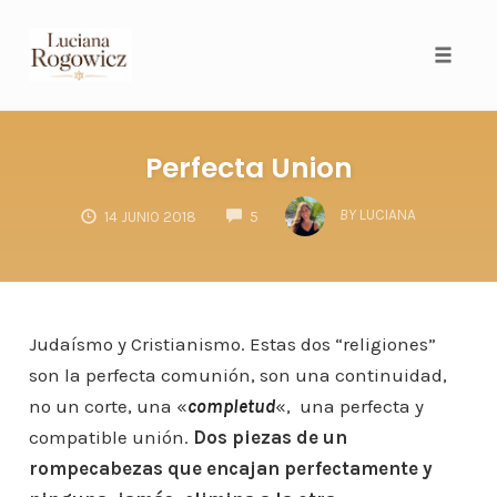
Toggl
Perfecta Union
COMMENTS
BY
LUCIANA
14 JUNIO 2018
5
Judaísmo y Cristianismo. Estas dos “religiones”
son la perfecta comunión, son una continuidad,
no un corte, una «
completud
«, una perfecta y
compatible unión.
Dos piezas de un
rompecabezas que encajan perfectamente y